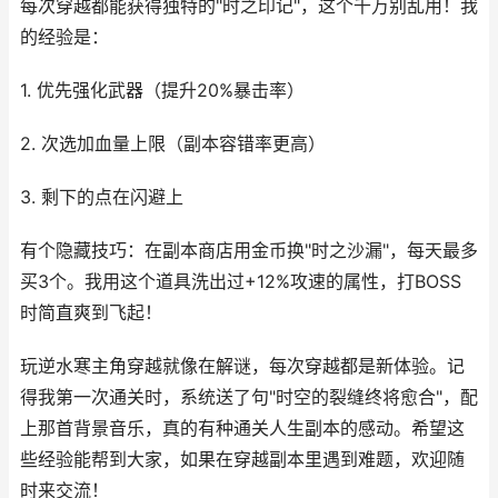
每次穿越都能获得独特的"时之印记"，这个千万别乱用！我
的经验是：
1. 优先强化武器（提升20%暴击率）
2. 次选加血量上限（副本容错率更高）
3. 剩下的点在闪避上
有个隐藏技巧：在副本商店用金币换"时之沙漏"，每天最多
买3个。我用这个道具洗出过+12%攻速的属性，打BOSS
时简直爽到飞起！
玩逆水寒主角穿越就像在解谜，每次穿越都是新体验。记
得我第一次通关时，系统送了句"时空的裂缝终将愈合"，配
上那首背景音乐，真的有种通关人生副本的感动。希望这
些经验能帮到大家，如果在穿越副本里遇到难题，欢迎随
时来交流！