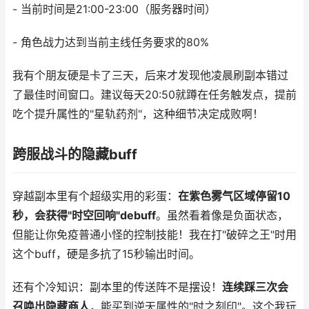
- 当前时间是21:00-23:00（服务器时间）
- 角色战力达到当前主线任务要求的80%
我有个朋友硬是卡了三天，后来才发现他凌晨刷副本错过
了最佳时间窗口。建议每天20:50就蹲在任务触发点，提前
吃个提升属性的"星轨药剂"，这种细节决定成败啊！
跨服战斗的隐藏buff
穿越副本里有个超级实用的彩蛋：
在紫色雾气区域停留10
秒，会获得"时空回响"debuff
。虽然看着像是负面状态，
但能让你免疫普通小怪的控制技能！我在打"破碎之王"时用
这个buff，硬是多抗了15秒输出时间。
还有个冷知识：副本里的传送阵不是摆设！
连续踩三次会
召唤出隐藏商人
，能买到逆天属性的"时之刻印"。这个我玩