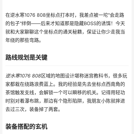
在逆水寒1076 808坐标点打本时，我差点被一坨"会走路
的包子"绊倒——后来才知道那是隐藏BOSS的诱饵！今天
就和大家聊聊这个坐标点的通关秘籍，保证让你少走我当
年绕的那些弯路。
路线规划是关键
逆水寒1076 808
区域的地图设计堪称迷宫教科书，很多玩
家都栽在绕路浪费蓝上。我的经验是先去坐标点西南角的
茶馆触发支线，会解锁一个可以瞬移的机关。记得用轻功
时别对着瀑布跳，那边有个隐形陷阱，我朋友小陈就摔进
去过三次，装备掉了两套。
装备搭配的玄机