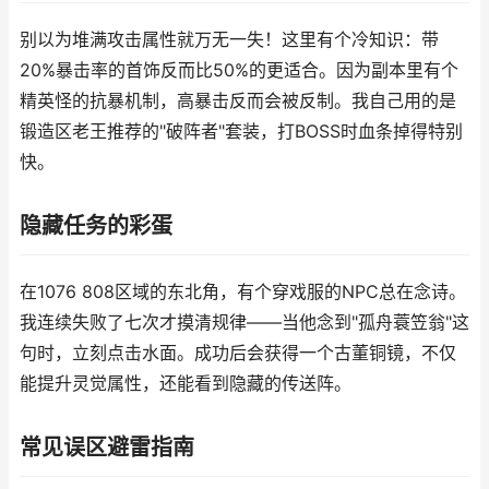
别以为堆满攻击属性就万无一失！这里有个冷知识：带
20%暴击率的首饰反而比50%的更适合。因为副本里有个
精英怪的抗暴机制，高暴击反而会被反制。我自己用的是
锻造区老王推荐的"破阵者"套装，打BOSS时血条掉得特别
快。
隐藏任务的彩蛋
在1076 808区域的东北角，有个穿戏服的NPC总在念诗。
我连续失败了七次才摸清规律——当他念到"孤舟蓑笠翁"这
句时，立刻点击水面。成功后会获得一个古董铜镜，不仅
能提升灵觉属性，还能看到隐藏的传送阵。
常见误区避雷指南