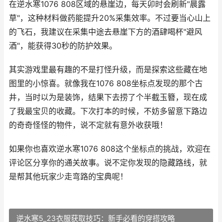
在逆水寒1076 808区域的悬崖边，每天卯时会刷新"晨露
草"，这种材料做药能提升20%采集效率。不过要当心山上
的飞石，我建议在采集中途去悬崖下方的酒肆喝杯"避风
酒"，能获得30秒的防护效果。
其实游戏里最有趣的不是打怪升级，而是探索这些藏在地
图里的小惊喜。就像我在1076 808坐标点发现的那个古
井，当时以为是装饰，结果下去捞了个半截玉簪，现在成
了我最宝贝的收藏。下次打本的时候，不妨多留意下路边
的奇奇怪怪的物件，说不定就有意外收获哦！
如果你也喜欢逆水寒1076 808这个坐标点的挑战，欢迎在
评论区分享你的通关故事。说不定你发现的隐藏路线，就
是帮其他玩家少走弯路的宝典呢！
逆水寒5_23衣服获取技巧：新手必看的穿搭攻略