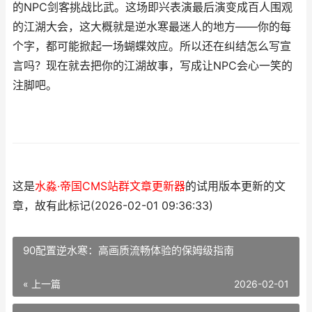
的NPC剑客挑战比武。这场即兴表演最后演变成百人围观
的江湖大会，这大概就是逆水寒最迷人的地方——你的每
个字，都可能掀起一场蝴蝶效应。所以还在纠结怎么写宣
言吗？现在就去把你的江湖故事，写成让NPC会心一笑的
注脚吧。
这是
水淼·帝国CMS站群文章更新器
的试用版本更新的文
章，故有此标记(2026-02-01 09:36:33)
90配置逆水寒：高画质流畅体验的保姆级指南
« 上一篇
2026-02-01