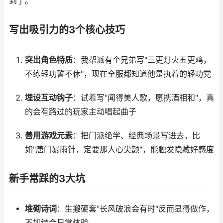
到了。
写出吸引力的3个核心技巧
突出角色特质
：我帮派有个兄弟写"三更灯火五更鸡，
不练轻功誓不休"，现在全服都知道他是执着的轻功党
埋设互动钩子
：试着写"闻得美人歌，愿携酒相和"，真
的会有路过的玩家主动唱起曲子
善用游戏元素
：把门派绝学、经典场景写进去，比
如"唐门暴雨针，定要那人心尖颤"，能触发隐藏好感度
新手常踩的3大坑
堆砌诗词
：生搬硬套"长风破浪会有时"反而显得做作，
不如结合日常体验