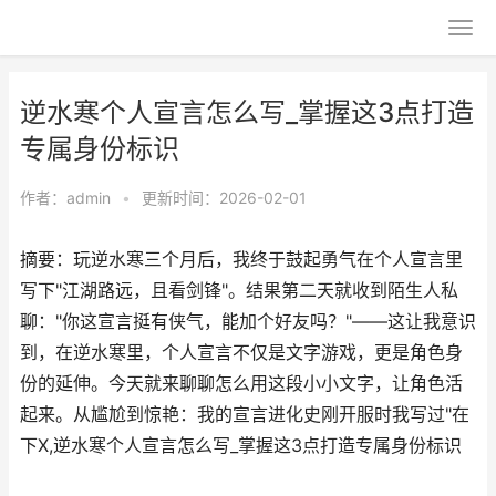
逆水寒个人宣言怎么写_掌握这3点打造
专属身份标识
作者：
admin
•
更新时间：2026-02-01
摘要：玩逆水寒三个月后，我终于鼓起勇气在个人宣言里
写下"江湖路远，且看剑锋"。结果第二天就收到陌生人私
聊："你这宣言挺有侠气，能加个好友吗？"——这让我意识
到，在逆水寒里，个人宣言不仅是文字游戏，更是角色身
份的延伸。今天就来聊聊怎么用这段小小文字，让角色活
起来。从尴尬到惊艳：我的宣言进化史刚开服时我写过"在
下X,逆水寒个人宣言怎么写_掌握这3点打造专属身份标识