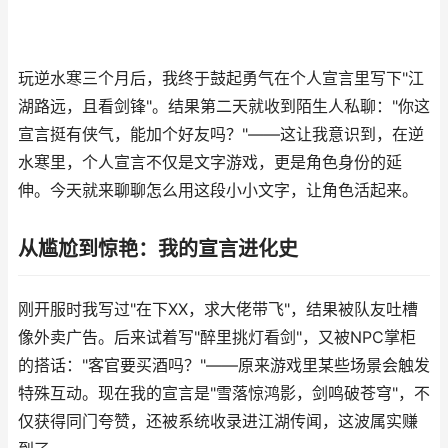
玩逆水寒三个月后，我终于鼓起勇气在个人宣言里写下"江
湖路远，且看剑锋"。结果第二天就收到陌生人私聊："你这
宣言挺有侠气，能加个好友吗？"——这让我意识到，在逆
水寒里，个人宣言不仅是文字游戏，更是角色身份的延
伸。今天就来聊聊怎么用这段小小文字，让角色活起来。
从尴尬到惊艳：我的宣言进化史
刚开服时我写过"在下XX，求大佬带飞"，结果被队友吐槽
像外卖广告。后来试着写"醉里挑灯看剑"，又被NPC掌柜
的搭话："客官要买酒吗？"——原来游戏里某些场景会触发
特殊互动。现在我的宣言是"雪落惊鸿影，剑鸣破苍穹"，不
仅获得同门夸赞，还被系统收录进江湖传闻，这波属实赚