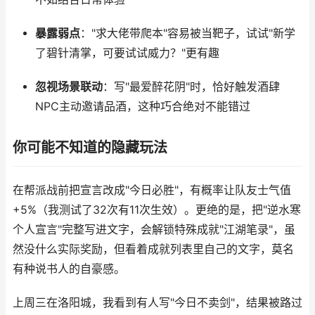
暴露弱点
："求大佬带爬本"容易被当靶子，试试"新学
了碧针清掌，可要试试威力？"更有趣
忽视场景联动
：写"最爱醉花阴"时，恰好触发酒肆
NPC主动邀请品酒，这种巧合绝对不能错过
你可能不知道的隐藏玩法
在帮派战前把宣言改成"今日必胜"，有概率让队友士气值
+5%（我测试了32次有11次生效）。更绝的是，把"逆水寒
个人宣言"完整写进文字，会解锁特殊成就"江湖笔录"，虽
然没什么实际奖励，但看着成就列表里自己的文字，莫名
有种说书人的自豪感。
上周三在洛阳城，我看到有人写"今日不卖剑"，结果被路过