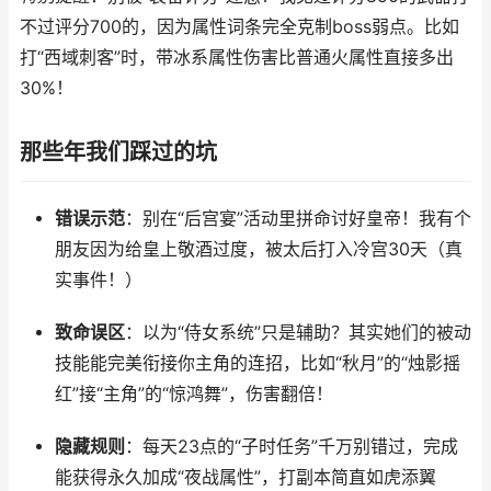
不过评分700的，因为属性词条完全克制boss弱点。比如
打“西域刺客”时，带冰系属性伤害比普通火属性直接多出
30%！
那些年我们踩过的坑
错误示范
：别在“后宫宴”活动里拼命讨好皇帝！我有个
朋友因为给皇上敬酒过度，被太后打入冷宫30天（真
实事件！）
致命误区
：以为“侍女系统”只是辅助？其实她们的被动
技能能完美衔接你主角的连招，比如“秋月”的“烛影摇
红”接“主角”的“惊鸿舞”，伤害翻倍！
隐藏规则
：每天23点的“子时任务”千万别错过，完成
能获得永久加成“夜战属性”，打副本简直如虎添翼