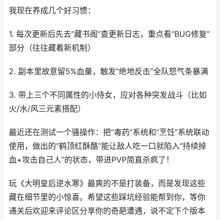
我现在养成几个好习惯：
1. 每次更新后先去“藏书阁”查更新日志，重点看“BUG修复”
部分（往往藏着新机制）
2. 副本里故意留5%血量，触发“绝地反击”全队怒气条暴满
3. 带上三个不同属性的小侍女，应对各种突发战斗（比如
火/水/风三元素搭配）
最近还在测试一个骚操作：把“毒药”系统和“烹饪”系统联动
使用，做出的“鹤顶红酥酪”能让敌人吃一口就陷入“持续掉
血+攻击自己人”的状态，带进PVP简直杀疯了！
玩《大明皇后逆水寒》最爽的不是打装备，而是发现这些
藏在细节里的小惊喜。希望这些踩坑经验能帮到你，等你
通关后欢迎来评论区分享你的奇葩遭遇，说不定下个版本