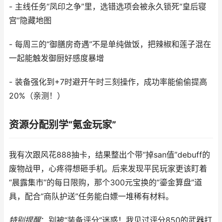
- 主线任务“凤印之争”里，选错选项会被永久锁死“皇后寝
宫”隐藏地图
- 每周三的“御膳房奇遇”不是单纯做饭，把辣椒和莲子混在
一起能触发御厨好感度暴增
- 装备强化到+7时避开午时三刻操作，成功率能偷偷提高
20%（亲测！）
资源分配别学“氪金玩家”
我有次跟风花888抽卡，结果整出个带“掉san值”debuff的
废物战甲，心疼得想砸手机。后来发现平民玩家更该盯着
“晨露集市”的每日限购，那个300元宝换的“鎏金算盘”道
具，配合“商队护送”任务能白嫖一堆稀有材料。
特别提醒
：别被“装备评分”迷惑！我见过评分850的武器打