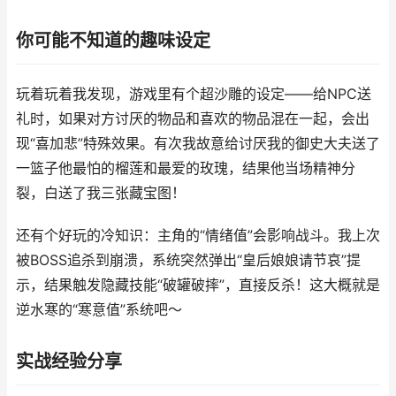
你可能不知道的趣味设定
玩着玩着我发现，游戏里有个超沙雕的设定——给NPC送
礼时，如果对方讨厌的物品和喜欢的物品混在一起，会出
现“喜加悲”特殊效果。有次我故意给讨厌我的御史大夫送了
一篮子他最怕的榴莲和最爱的玫瑰，结果他当场精神分
裂，白送了我三张藏宝图！
还有个好玩的冷知识：主角的“情绪值”会影响战斗。我上次
被BOSS追杀到崩溃，系统突然弹出“皇后娘娘请节哀”提
示，结果触发隐藏技能“破罐破摔”，直接反杀！这大概就是
逆水寒的“寒意值”系统吧～
实战经验分享