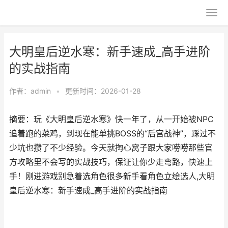
大明皇后逆水寒：新手速成_高手进阶
的实战指南
作者：
admin
•
更新时间：2026-01-28
摘要：玩《大明皇后逆水寒》快一年了，从一开始被NPC
追着跑的菜鸡，到现在能单挑BOSS的“后宫战神”，踩过不
少坑也攒了不少经验。今天就掏心窝子跟大家唠唠那些官
方攻略里不会写的实战技巧，保证让你少走弯路，快速上
手！刚进游戏别急着选角色很多新手看角色立绘选人,大明
皇后逆水寒：新手速成_高手进阶的实战指南