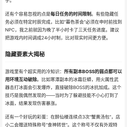
手。
还有个容易忽视的点是
每日任务的时间限制
。有些隐藏任
务必须在特定时辰完成，比如"暮色茶会"必须在申时前找到
NPC，我之前就因为晚了半小时卡了三天任务进度。建议
把游戏内时间调成24小时制，比对现实时间更方便。
隐藏要素大揭秘
游戏里有个超实用的冷知识：
所有副本BOSS的弱点都可以
用环境互动破除
。比如寒潭副本的冰霜巨蟒，用火属性武
器击打冰面会引发爆炸，直接破除BOSS的冰抗加成。这个
技巧是我偶然发现的——当时为了躲避技能不小心打到了
冰面，结果发现伤害暴涨。
还有一个好玩的彩蛋：在醉仙楼连续点3次"蟹黄汤包"，店
小二会赠送特殊称号"食神转世"。这个称号不仅有外观特