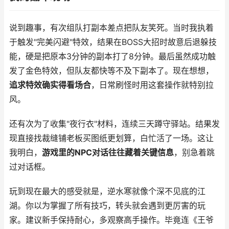
说到趣事，有次组队打副本差点把队友笑死。当时我执着
于触发"完美闪避"特效，结果在BOSS大招时故意后退躲技
能，硬是把原本3分钟的副本打了8分钟。最后虽然成功触
发了金色特效，但队友都快等不及下副本了。现在想想，
追求特效确实得看场合
，日常刷怪时用这套操作就特别拉
风。
还有次为了收集"夜行衣"材料，连续三天蹲守驿站。结果发
现直接找裁缝铺老板买图纸更划算，白忙活了一场。这让
我明白，
游戏里的NPC对话往往藏着关键信息
，别急着跳
过对话框。
玩到现在最大的感受就是，逆水寒就像个深不见底的江
湖。你以为掌握了所有技巧，转头就会遇到更厉害的玩
家。建议新手保持耐心，多观察高手操作。毕竟连《王爷