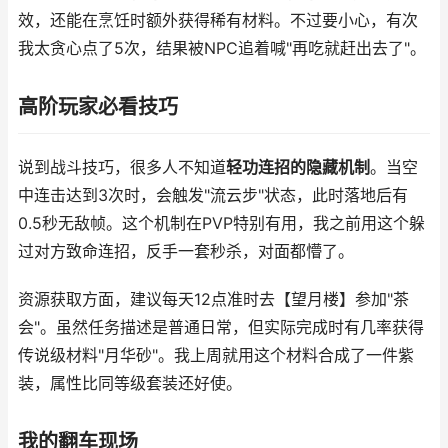
效，还能在烹饪时额外获得稀有材料。不过要小心，有次
我太贪心点了5次，结果被NPC追着喊"再吃就赶出去了"。
高阶玩家必看技巧
说到战斗技巧，很多人不知道
轻功连招的隐藏机制
。当空
中连击达到3次时，会触发"流云步"状态，此时落地后有
0.5秒无敌帧。这个机制在PVP特别有用，我之前用这个躲
过对方致命连招，反手一套秒杀，对面都懵了。
资源获取方面，建议每天12点准时去【望月楼】参加"茶
会"。虽然任务描述是普通日常，但实际完成时有几率获得
传说级材料"月华砂"。我上周就用这个材料合成了一件紫
装，属性比同等级套装还好使。
我的翻车现场