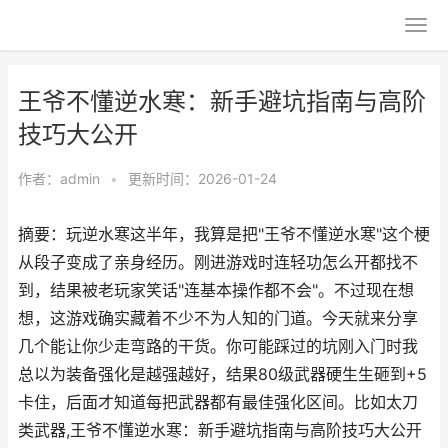
王爷不懂逆水寒：新手避坑指南与高阶
技巧大公开
作者：
admin
•
更新时间：2026-01-24
摘要：玩逆水寒这半年，我算是把"王爷不懂逆水寒"这个梗
从段子变成了亲身经历。刚进游戏时连轻功怎么开都找不
到，结果被老玩家笑话"连基本操作都不会"。不过现在想
想，这游戏确实藏着不少不为人知的门道。今天就来分享
几个能让你少走弯路的干货。你可能踩过的坑刚入门时我
总以为装备强化是越强越好，结果80级武器硬生生砸到+5
卡住，后面才知道每把武器都有最佳强化区间。比如太刀
类武器,王爷不懂逆水寒：新手避坑指南与高阶技巧大公开