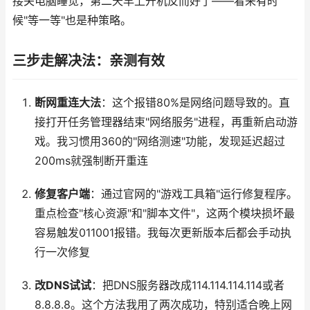
接关电脑睡觉，第二天早上开机反而好了——看来有时
候"等一等"也是种策略。
三步走解决法：亲测有效
断网重连大法
：这个报错80%是网络问题导致的。直
接打开任务管理器结束"网络服务"进程，再重新启动游
戏。我习惯用360的"网络测速"功能，发现延迟超过
200ms就强制断开重连
修复客户端
：通过官网的"游戏工具箱"运行修复程序。
重点检查"核心资源"和"脚本文件"，这两个模块损坏最
容易触发011001报错。我每次更新版本后都会手动执
行一次修复
改DNS试试
：把DNS服务器改成114.114.114.114或者
8.8.8.8。这个方法我用了两次成功，特别适合晚上网