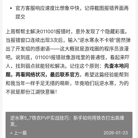
官方客服响应速度比想象中快，记得截图报错界面再
提交
上周帮帮主解决011001报错时，意外发现了个隐藏彩蛋。
当报错窗口连续出现3次后，输入"逆水寒永不卡顿"居然弹
出了开发组的感谢语——这大概就是游戏圈的程序员浪漫
吧。说到底，011001报错就像游戏里的普通怪，看起来吓
人，找到弱点就能轻松解决。记住这个原则：
先查本地问
题，再看网络状况，最后联系官方
。希望这篇经验能帮到
和我当年一样手足无措的萌新，毕竟咱们玩逆水寒，为的
不就是那份江湖快意嘛！
逆水寒5_7铁衣PVP实战技巧：新手如何用铁衣打出高爆
发_
« 上一篇
2026-01-23