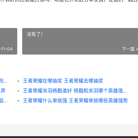
没有了！
-11-04
下一篇 
王者荣耀如何强制休息 王者荣耀强制休息规则间隔多久
王者荣耀在哪抽奖 王者荣耀去哪抽奖
么弄
王者荣耀关羽杨戬谁好 杨戬和关羽哪个英雄值得买
王者荣耀副手怎么提问 王者荣耀副队能任命副队吗
王者荣耀什么单挑强 王者荣耀单挑哪些英雄强势