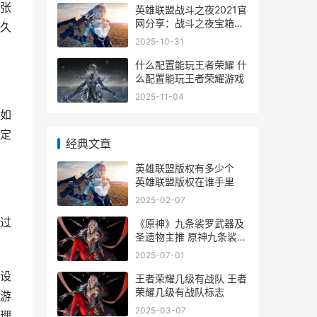
张
英雄联盟战斗之夜2021官
网分享：战斗之夜宝箱皮
久
肤领取地址[多图]
2025-10-31
什么配置能玩王者荣耀 什
么配置能玩王者荣耀游戏
2025-11-04
如
定
经典文章
英雄联盟版权有多少个
英雄联盟版权在谁手里
2025-02-07
过
《原神》九条裟罗武器及
圣遗物主推 原神九条裟罗
圣遗物搭配推荐
2025-07-01
设
王者荣耀几级有战队 王者
荣耀几级有战队标志
游
2025-03-07
理