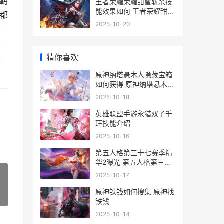
份羁
王者荣耀荣耀甜蜜斩杀技
能效果如何 王者荣耀甜美
切都
长什么样子
2025-10-20
已
信
猜你喜欢
起
原神纳塔悬木人隐藏宝箱
如何获得 原神纳塔悬木人
珍贵华丽宝箱位置
2025-10-18
英雄联盟手游永猎双子千
珏技能介绍
2025-10-16
第五人格第三十七赛季精
华2曝光 第五人格第三十
八赛季精华3皮肤
2025-10-17
原神铁钱如何搜集 原神找
»
铁钱
2025-10-14