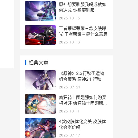
原神想要驯服我吗成就如
何达成 你想要驯服
2025-10-15
王者荣耀荣耀三款皮肤曝
光 王者荣耀三是什么意思
2025-10-16
经典文章
《原神》2.3行秋圣遗物
组合策略 原神2.1 行秋
2025-07-21
疯狂骑士团翅膀如何购买
相对好 疯狂骑士团翅膀升
级材料表
2025-10-11
4款皮肤优化变美 皮肤优
化会涨价吗
2025-07-17