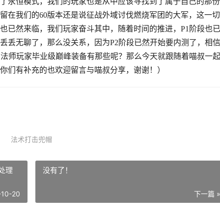
入了永恒模式，我们的玩家也是从中应该寻找到了属于自己的那
留在我们的60版本还是说征战外域讨伐燃烧军团的大军，这一
C也已然来临，我们玩家奋斗其中，随着时间的推进，P1阶段也
丢丢无聊了，那么没关系，因为P2阶段已然开始要内测了，相
，法师玩家毕业级巅峰装备有那些呢？那么今天就跟随着喵叔一
你们有补充的也欢迎留言与喵叔分享，谢谢！）
法术打击兜帽
何处理
没有了！
-10-20
下一篇 