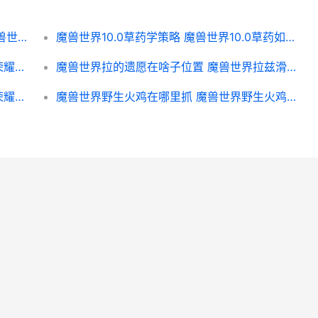
魔兽世界：P2阶段法师毕业级辉煌装备 魔兽世界P2阶段狂暴战bIS
魔兽世界10.0草药学策略 魔兽世界10.0草药如何处理
王者荣耀荣耀海月浮梦罗烟上架时间 王者荣耀海滩系列
魔兽世界拉的遗愿在啥子位置 魔兽世界拉兹滑链在哪里
王者荣耀荣耀甜蜜斩杀技能效果如何 王者荣耀甜美长什么样子
魔兽世界野生火鸡在哪里抓 魔兽世界野生火鸡捡不起来