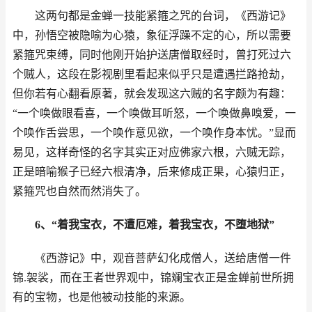
这两句都是金蝉一技能紧箍之咒的台词，《西游记》
中，孙悟空被隐喻为心猿，象征浮躁不定的心，所以需要
紧箍咒束缚，同时他刚开始护送唐僧取经时，曾打死过六
个贼人，这段在影视剧里看起来似乎只是遭遇拦路抢劫，
但你若有心翻看原著，就会发现这六贼的名字颇为有趣：
“一个唤做眼看喜，一个唤做耳听怒，一个唤做鼻嗅爱，一
个唤作舌尝思，一个唤作意见欲，一个唤作身本忧。”显而
易见，这样奇怪的名字其实正对应佛家六根，六贼无踪，
正是暗喻猴子已经六根清净，后来修成正果，心猿归正，
紧箍咒也自然而然消失了。
6、“着我宝衣，不遭厄难，着我宝衣，不堕地狱”
《西游记》中，观音菩萨幻化成僧人，送给唐僧一件
锦.袈裟，而在王者世界观中，锦斓宝衣正是金蝉前世所拥
有的宝物，也是他被动技能的来源。