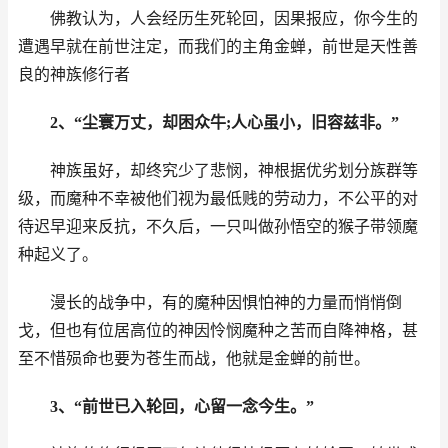
佛教认为，人会经历生死轮回，因果报应，你今生的
遭遇早就在前世注定，而我们的主角金蝉，前世是天性善
良的神族修行者
2、“尘寰万丈，却困众牛;人心虽小，旧容兹非。”
神族虽好，却终究少了悲悯，神根据优劣划分族群等
级，而魔种不幸被他们视为最低贱的劳动力，不公平的对
待迟早迎来反抗，不久后，一只叫做孙悟空的猴子带领魔
种起义了。
漫长的战争中，有的魔种因惧怕神的力量而悄悄倒
戈，但也有位居高位的神因怜悯魔种之苦而自降神格，甚
至不惜殒命也要为苍生而战，他就是金蝉的前世。
3、“前世已入轮回，心留一念今生。”