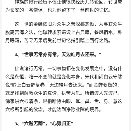
神族的修行经历不仅让他很快经历九转轮回，转世成
为长安的一名僧侣，也为他留下了一丝前世的记忆。
这一世的金蝉依旧为众生之苦深感悲恸，为寻获众生
脱离苦海之法，他辗转求索遍读上古典籍，餐风宿水，卧
月眠霜，苦寻无果后受前世记忆指引踏上西行之路。
4、“世事无常亦有常，天边皓月去还来。”
佛说诸行无常，一切事物都在变化发展之中，没有什
么是永恒，唯一不变的就是变化本身，宋代和尚白云守端
说“岭上白云舒复卷，天边皓月去还来。”而金蝉要做的，
就是找到解救众生的真谛，执苦为乐。所谓渡人先渡己，
佛家讲六根清净，是指断除由眼、耳、鼻、舌、身、意这
六根所引起的欲念，才能达到净除业障的境界。
5、“六贼无踪”，“心猿归正”