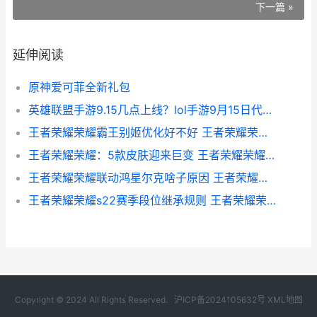
下一篇 »
延伸阅读
原神爱可菲全新礼包
英雄联盟手游9.15几点上线？lol手游9月15日代号金克丝上线时间[多图]
王者荣耀荣耀霸王别姬优化好不好 王者荣耀荣耀霸王
王者荣耀荣耀：5款皮肤迎来巨变 王者荣耀荣耀之章
王者荣耀荣耀联动鸿星尔克啥子原因 王者荣耀联排
王者荣耀荣耀s22赛季段位继承规则 王者荣耀荣耀王者
Copyright © 2024 All Rights Reserved.
沪ICP备2024105632号
XML地图