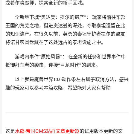
龙希尔唤魔师，探索全新的新手区域。
全新地下城“奥达曼：提尔的遗产”： 玩家将前往东部
王国的荒芜之地，挺进奥达曼的深处，夺取泰坦遗留在此
的知识遗产。在很久以前，英勇的泰坦守护者提尔的盟友
将诺甘农圆盘藏在了这处远古的泰坦设施之中。
游戏内事件“原始风暴”： 在全新的任务和世界事件中
抵御拜荒者的袭击，迎接“巨龙时代”的到来。
以上就是魔兽世界10.0动作条左右狮子取消方法，感兴
趣的玩家可以参考本篇攻略，希望能对大家有帮助
这是
水淼·帝国CMS站群文章更新器
的试用版本更新的文