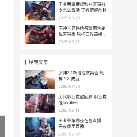
王者荣耀荣耀秋冬赛事战
令怎么激活 王者荣耀韵秋
2025-09-23
原神三界路飨祭瑰丽宝箱
位置锦集 原神三界路飨祭
地图是永久的吗
2025-09-27
经典文章
原神3.1新增成就集合 原
神 1.3 成就
2025-07-24
历代职业觉醒回顾 职业觉
醒lovelive
2025-08-11
王者荣耀寒夜在哪直播
寒夜哪里直播
2025-02-07
»