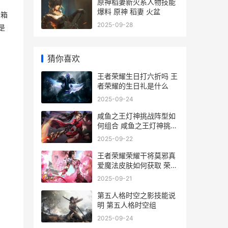
原神稻妻新火系人物技能
爆料 原神 稻妻 火盆
宝箱
2025-09-28
是
猜你喜欢
王者荣耀生日打六折吗 王
者荣耀的生日礼是什么
2025-09-24
咸鱼之王灯神挑战阵型如
何组合 咸鱼之王灯神挑战
深海1
2025-09-22
王者荣耀荣耀干将莫邪真
爱魔法皮肤如何获取 荣耀
王者by
2025-09-21
第五人格时空之影技能说
明 第五人格时空组
2025-09-24