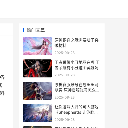
热门文章
原神鹮穿之喙需要啥子突
破材料
2025-09-28
王者荣耀小丑地图在哪 王
者荣耀有小丑这个英雄吗
2025-09-28
各
原神官服账号在哪里里可
武
以买 原神官服账号怎么找
料
回
2025-09-28
让你脑洞大开的可人游戏
《Sheepherds 让你脑洞
大开的科幻描写摘抄加书
2025-09-28
名