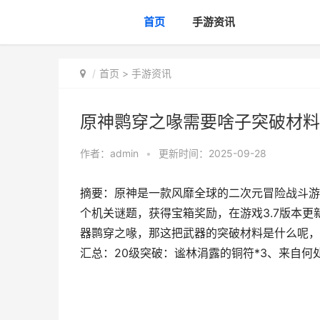
首页
手游资讯
首页
>
手游资讯
原神鹮穿之喙需要啥子突破材料
作者：
admin
•
更新时间：2025-09-28
摘要：原神是一款风靡全球的二次元冒险战斗游
个机关谜题，获得宝箱奖励，在游戏3.7版本
器鹮穿之喙，那这把武器的突破材料是什么呢，
汇总：20级突破：谧林涓露的铜符*3、来自何