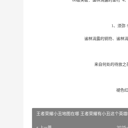
80级突破：谧林涓露的金符*4、
1、须弥·
谧林涓露的铜符、谧林
来自何处的待放之
褪色
王者荣耀小丑地图在哪 王者荣耀有小丑这个英雄
« 上一篇
2025