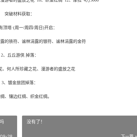
漫游者的盛放之花*18、织金红绸*12、摩拉*4万5000
突破材料获取：
有顶塔·(周一/周四/周日)开启：
涓露的铁符、谧林涓露的银符、谧林涓露的金符
2、丘丘游侠.掉落：
花、何人所珍藏之花、漫游者的盛放之花
3、镀金旅团掉落：
红绸、镶边红绸、织金红绸。
吗
没有了！
-09-28
下一篇 