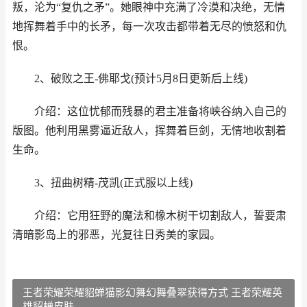
叛，沦为“复仇之矛”。她眼神中充满了冷漠和决绝，无情
地挥舞着手中的长矛，每一次攻击都带着无尽的愤怒和仇
恨。
2、破败之王-佛耶戈(预计5月8日更新后上线)
介绍：这位忧郁而残暴的君主准备将峡谷纳入自己的
版图。他利用黑雾逼近敌人，挥舞着巨剑，无情地收割着
生命。
3、扭曲树精-茂凯(正式服以上线)
介绍：它用狂野的魔法和橡木树干切割敌人，誓要肃
清暗影岛上的邪恶，光复往日秀美的家园。
王者荣耀荣耀貂蝉猫影幻舞幻舞叠翠获得方式 王者荣耀英
雄貂蝉皮肤