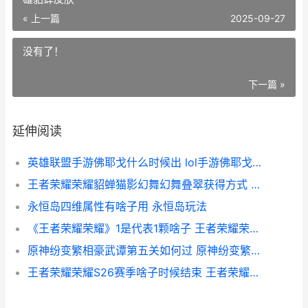
« 上一篇
2025-09-27
没有了！
下一篇 »
延伸阅读
英雄联盟手游佛耶戈什么时候出 lol手游佛耶戈上线时间介绍[多图]
王者荣耀荣耀貂蝉猫影幻舞幻舞叠翠获得方式 王者荣耀英雄貂蝉皮肤
永恒岛四维属性有啥子用 永恒岛玩法
《王者荣耀荣耀》1是代表1颗啥子 王者荣耀荣耀称号哪个含金量最高
原神纷变繁相豪武谭第五关如何过 原神纷变繁相豪武潭第二关
王者荣耀荣耀S26赛季啥子时候结束 王者荣耀荣耀称号