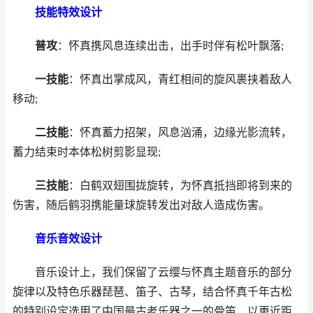
技能特效设计
普攻
：怀真携风息连续出击，出手时伴有松叶飘落;
一技能
：怀真出掌成风，青红相间的旋风裹挟着敌人
移动;
二技能
：怀真蓄力招架，风息汹涌，边缘光影流转，
蓄力结束时本体松树剪影显现;
三技能
：白鹤双翅围拢旋转，为怀真抵挡即将到来的
伤害，随后鹤羽携能量球旋转发出对敌人造成伤害。
音乐音效设计
音乐设计上，我们保留了云缨与怀真主题音乐的部分
旋律以及特色乐器琵琶、笛子、古琴，结合怀真千年古松
的特别设定选用了中国最古老乐器之一的骨笛，以更近距