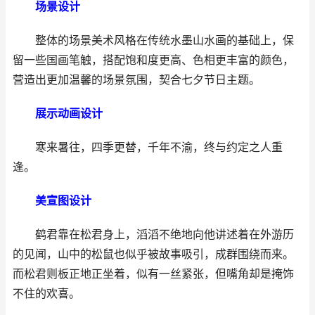
场景设计
整体的场景美术风格在传统水墨山水画的基础上，保
留一些国画笔触，搭配饱和度更高、色相更丰富的颜色，
营造出更加温馨的场景氛围，契合七夕节日主题。
展示动画设计
寒来暑往，四季更替，千年不渝，终与约定之人重
逢。
美宣图设计
鹤君靠在松君身上，滔滔不绝地向他讲述着在外游历
的见闻，山中的松鼠也似乎被故事吸引，成群围绕而来。
而松君则板正地正坐着，似有一丝紧张，但嘴角却是掩饰
不住的欢喜。