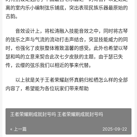
离的室内乐小编制弦乐铺底，突出表现民族乐器最原始的
古韵。
音效设计上，将松涛融入技能音效之中，同时将古琴
的弦乐之声与气流的流动打击声结合，突显技能威力的同
时，也强化了皮肤整体雅致温馨的感受。此外也希望以琴
瑟和鸣的立意来契合此次七夕皮肤的主题，由于瑟已失
传，云缨的弦乐我们以相近的筝来代替。
以上就是关于王者荣耀赵怀真鹤归松栖怎么样的全部
内容了，希望能为各位玩家们带来帮助
王者荣耀刷成就封号吗 王者荣耀刷成就封号吗
« 上一篇
2025-09-22