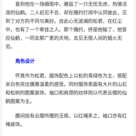
直到他在一场细雨中，邂逅了一只无忧无虑，热情活
泼的仙鹤。二人初见不合，却在赌约打闹中认同彼此，见
到了对方的不同与美好。自此心无波澜的松君，在红尘
中，也有了一个牵挂之人。那个赌约，终是他输了，他答
应仙鹤，一同去那广袤的天地，去见无限人间的烟火无
穷。
角色设计
怀真作为松君，服饰配色上以松的青绿色为主，搭配
米白色突出儒雅温柔的感受。同时服饰表面有大片的山石
和松树的图案装饰，袖口和肩颈的纹样则以代表云缨的仙
鹤图案为主。
腰间挂有云缨所赠的玉佩，以红绳系之，袖口亦有红
绳装饰。