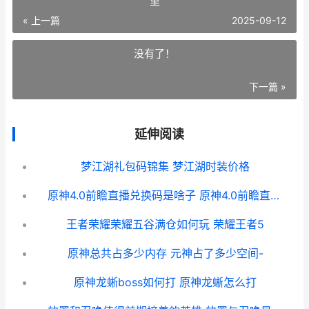
里
« 上一篇
2025-09-12
没有了！
下一篇 »
延伸阅读
梦江湖礼包码锦集 梦江湖时装价格
原神4.0前瞻直播兑换码是啥子 原神4.0前瞻直播回放在哪里
王者荣耀荣耀五谷满仓如何玩 荣耀王者5
原神总共占多少内存 元神占了多少空间-
原神龙蜥boss如何打 原神龙蜥怎么打