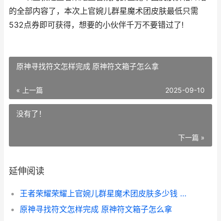
的全部内容了，本次上官婉儿群星魔术团皮肤最低只需
532点券即可获得，想要的小伙伴千万不要错过了!
原神寻找符文怎样完成 原神符文箱子怎么拿
« 上一篇
2025-09-10
没有了！
下一篇 »
延伸阅读
王者荣耀荣耀上官婉儿群星魔术团皮肤多少钱 王者荣耀秒玩
原神寻找符文怎样完成 原神符文箱子怎么拿