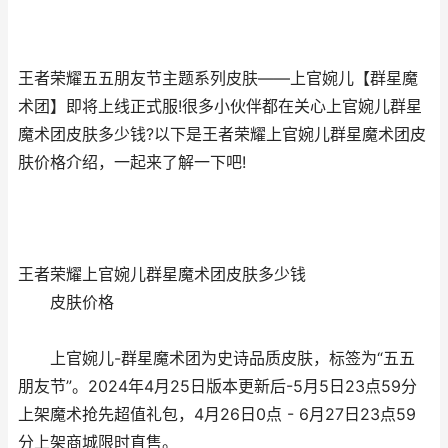
王者荣耀五五朋友节主题系列皮肤——上官婉儿【群星魔
术团】即将上线正式服!很多小伙伴都在关心上官婉儿群星
魔术团皮肤多少钱?以下是王者荣耀上官婉儿群星魔术团皮
肤价格介绍，一起来了解一下吧!
王者荣耀上官婉儿群星魔术团皮肤多少钱
皮肤价格
上官婉儿-群星魔术团为史诗品质皮肤，标签为“五五
朋友节”。2024年4月25日版本更新后-5月5日23点59分
上架魔术抢先超值礼包，4月26日0点 - 6月27日23点59
分上架商城限时直售。