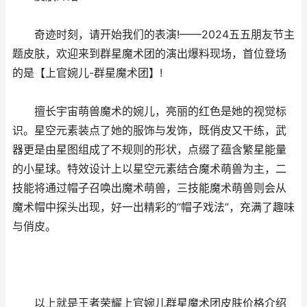
奇迹时刻，请开始我们的表演!——2024五五朋友节主
题皮肤，欢迎来到群星魔术团的演出爆料现场，首位登场
的是【上官婉儿-群星魔术团】!
擅长宇宙萌兽魔术的婉儿，亮丽的红色是她的视觉标
识。星空元素装点了她的服饰与发饰，既俏皮又干练，武
器更是由星图组成了不规则的形状，点缀了蕴含繁星能量
的小星球。特效设计上以星空元素结合魔术萌兽为主，二
技能将通过帽子召唤出魔术萌兽，三技能魔术萌兽则会从
魔术帽中探头出现，好一出精彩的“帽子戏法”，充满了趣味
与俏皮。
以上就是王者荣耀上官婉儿群星魔术团皮肤价格介绍