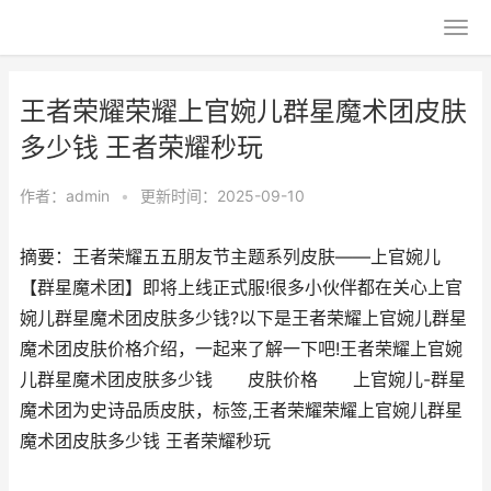
王者荣耀荣耀上官婉儿群星魔术团皮肤
多少钱 王者荣耀秒玩
作者：
admin
•
更新时间：2025-09-10
摘要：王者荣耀五五朋友节主题系列皮肤——上官婉儿
【群星魔术团】即将上线正式服!很多小伙伴都在关心上官
婉儿群星魔术团皮肤多少钱?以下是王者荣耀上官婉儿群星
魔术团皮肤价格介绍，一起来了解一下吧!王者荣耀上官婉
儿群星魔术团皮肤多少钱 皮肤价格 上官婉儿-群星
魔术团为史诗品质皮肤，标签,王者荣耀荣耀上官婉儿群星
魔术团皮肤多少钱 王者荣耀秒玩