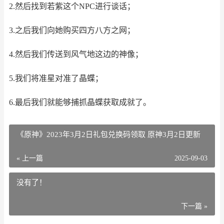
2.然后找到若紫这个NPC进行谈话；
3.之后我们向她购买四方八方之网；
4.然后我们传送到风气地这边的神像；
5.我们将准星对准了晶蝶；
6.最后我们就能够捕抓晶蝶获取成就了。
《原神》2023年3月2日礼包兑换码领取 原神3月2日更新
« 上一篇
2025-09-03
没有了！
下一篇 »