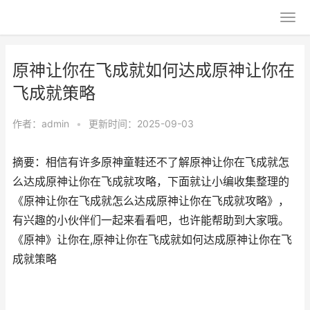
原神让你在飞成就如何达成原神让你在
飞成就策略
作者：
admin
•
更新时间：2025-09-03
摘要：相信有许多原神童鞋还不了解原神让你在飞成就怎
么达成原神让你在飞成就攻略，下面就让小编收集整理的
《原神让你在飞成就怎么达成原神让你在飞成就攻略》，
有兴趣的小伙伴们一起来看看吧，也许能帮助到大家哦。
《原神》让你在,原神让你在飞成就如何达成原神让你在飞
成就策略