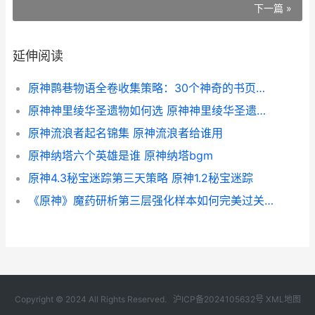
下一篇 »
延伸阅读
原神鹮巷物语全卷收集策略：30个神奇的书页位置总汇[多图] 原神鹮巷物语2
原神神里绫华圣遗物如何选 原神神里绫华圣遗物词条优先级
原神流浪者起名锦集 原神流浪者给谁用
原神纳塔六个英雄是谁 原神纳塔bgm
原神4.3秘宝迷踪第三天策略 原神1.2秘宝迷踪
《原神》魔药研析第三层强化样本如何完美过关 魔药原材料
Copyright © 2024 All Rights Reserved.
沪ICP备2024105632号
XML地图