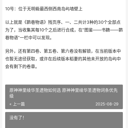
10号：位于无明砦最西侧西南岛屿墙壁上
以上就是《鹮巷物语》残页序、一、二共计3种的30个全部点
为了，当收集其每10个之后进行合成，在“图鉴——书籍——鹮
巷物语”一栏中可以发现。
另外，还有第四卷、第五卷、第六卷没有解锁，在当前版本中
也暂无途径获取，或许在后续版本稻妻的其他未开放的岛屿中
会有剩下的卷章。
原神神里绫华圣遗物如何选 原神神里绫华圣遗物词条优先
级
« 上一篇
2025-08-29
没有了！