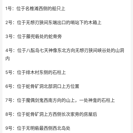
1号：位于名椎滩西侧的船只上
2号：位于无想刃狭间东端出口的哨站下的木箱上
3号：位于藤兜砦处的蛇骨旁
4号：位于八酝岛七天神像东北方向无想刃狭间峡谷处的山洞
内
5号：位于绯木村东侧的石柱上
6号：位于蛇骨矿洞北部洞口上方位置
7号：位于魔偶剑鬼西南方向的山上，一处神龛的石柱上
8号：位于蛇骨矿洞上方西侧长次家旁的房屋后
9号：位于无明砦最西侧西北岛处