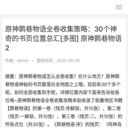
原神鹮巷物语全卷收集策略：30个神
奇的书页位置总汇[多图] 原神鹮巷物语
2
作者：
admin
•
更新时间：2025-08-29
摘要：原神鹮巷物语怎么全卷收集？在什么地方？原神鹮
巷物语神秘的书页散落在全地图之上哦，目前有30个多个
呢，如何全部收集到手呢，详细位置内容下面来告诉给各
位咯~原神鹮巷物语全卷收集攻略本贴收录了稻妻地区书籍
【鹮巷物语】的第一卷（残页·序解锁，共10张）、第二卷
（残页·一解锁，共10张）、第三卷（残页·二，共10张）的
所有点位（共30张）。《鹮巷物语·序》的残页：（鸣神岛