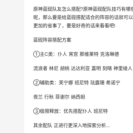
原神蓝砚队友怎么搭配?原神蓝砚配队技巧有哪
呢，那么要是给蓝砚搭配适合的阵容的话就可以
更加的省事了，要是好奇的话来看看吧!
蓝砚阵容搭配方案
①主C类：仆人 宵宫 那维莱特 克洛琳德
流浪者 林尼 胡桃 达达利亚 嘉明 刻晴 神里绫人
②辅助类：芙宁娜 班尼特 珐露珊 希诺宁
夜兰 行秋 菲谢尔 纳西妲
③极限释放：优先搭配仆人 班尼特
其余配队 正进行更深入地探索分析…