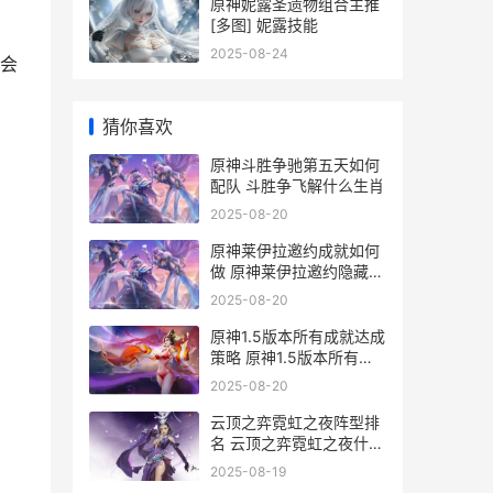
古代遗迹
原神妮露圣遗物组合主推
[多图] 妮露技能
2025-08-24
会
猜你喜欢
原神斗胜争驰第五天如何
配队 斗胜争飞解什么生肖
2025-08-20
原神莱伊拉邀约成就如何
做 原神莱伊拉邀约隐藏成
就
2025-08-20
原神1.5版本所有成就达成
策略 原神1.5版本所有活
动
2025-08-20
云顶之弈霓虹之夜阵型排
名 云顶之弈霓虹之夜什么
时候出的
2025-08-19