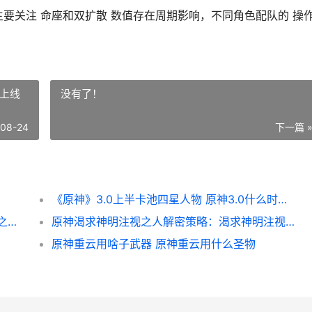
要关注 命座和双扩散 数值存在周期影响，不同角色配队的 操
候上线
没有了！
-08-24
下一篇 
《原神》3.0上半卡池四星人物 原神3.0什么时候上线
《云顶之弈》S8贾克斯主C阵型概括 《云顶之弈》S12赛季中五费卡的具体数量是多少-
原神渴求神明注视之人解密策略：渴求神明注视之人雷柱子机关如何破解 原神渴求神明注视之人调查古代遗迹
原神重云用啥子武器 原神重云用什么圣物