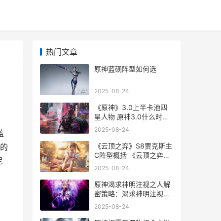
热门文章
原神蓝砚阵型如何选
2025-08-24
《原神》3.0上半卡池四
星人物 原神3.0什么时候
上线
2025-08-24
蓝
《云顶之弈》S8贾克斯主
的
C阵型概括 《云顶之弈》
尼
S12赛季中五费卡的具体
2025-08-24
数量是多少-
原神渴求神明注视之人解
密策略：渴求神明注视之
人雷柱子机关如何破解 原
2025-08-24
神渴求神明注视之人调查