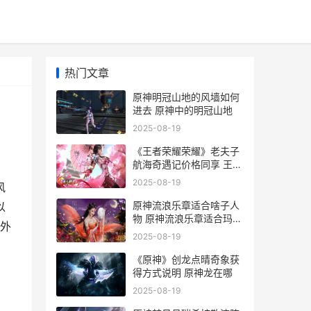
热门文章
原神明冠山地的风墙如何
进去 原神中的明冠山地
2025-08-19
《王者荣耀荣耀》老夫子
航海奇遇记价格同享 王者
荣耀荣耀印记多少星
2025-08-19
风
原神流浪乐章适合啥子人
以
物 原神流浪乐章适合玛拉
外
妮吗
2025-08-19
《原神》创龙点晴奇象获
得方式说明 原神龙在哪
2025-08-19