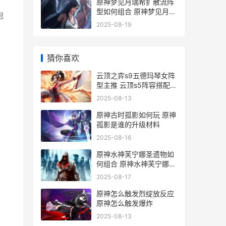
原神梦见月瑞希扩散流阵
型如何组合 原神梦见月瑞
冠
希强度如何
2025-08-19
猜你喜欢
云顶之弈s9五德玛琴女阵
型主推 云顶s5阵容搭配德
莱文_1
2025-08-13
原神古时孤影如何玩 原神
孤影是谁的升级材料
2025-08-16
原神水神芙宁娜圣遗物如
何组合 原神水神芙宁娜怎
么画
2025-08-17
原神怎么触发烈绽放反应
原神怎么触发爆炸
2025-08-13