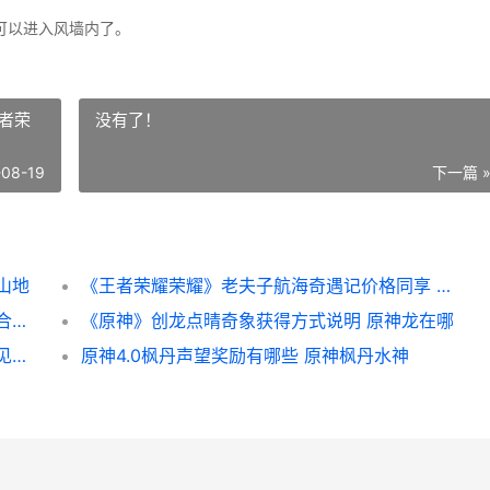
可以进入风墙内了。
者荣
没有了！
-08-19
下一篇 
山地
《王者荣耀荣耀》老夫子航海奇遇记价格同享 王者荣耀荣耀印记多少星
原神流浪乐章适合啥子人物 原神流浪乐章适合玛拉妮吗
《原神》创龙点晴奇象获得方式说明 原神龙在哪
原神梦见月瑞希扩散流阵型如何组合 原神梦见月瑞希强度如何
原神4.0枫丹声望奖励有哪些 原神枫丹水神