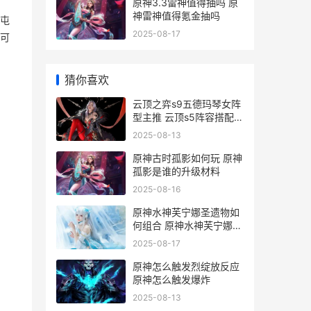
原神3.3雷神值得抽吗 原
神雷神值得氪金抽吗
星屯
2025-08-17
可
猜你喜欢
云顶之弈s9五德玛琴女阵
型主推 云顶s5阵容搭配德
莱文_1
2025-08-13
原神古时孤影如何玩 原神
孤影是谁的升级材料
2025-08-16
原神水神芙宁娜圣遗物如
。
何组合 原神水神芙宁娜怎
么画
2025-08-17
原神怎么触发烈绽放反应
原神怎么触发爆炸
2025-08-13