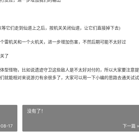
打反应，进一步增加我们的输出
以等它们走到仙道上之后，按机关关闭仙道，让它们直接掉下去)
个雷机关和一个火机关，进一步增加伤害，不然后期可能不太好过
关了
体型怪物，比如说遗迹守卫这些敌人是不太好对付的，所以大家要注意提
们就能相对来说游刃有余很多了，大家可以用一下小编的思路去通关试试
没有了！
-08-17
下一篇 