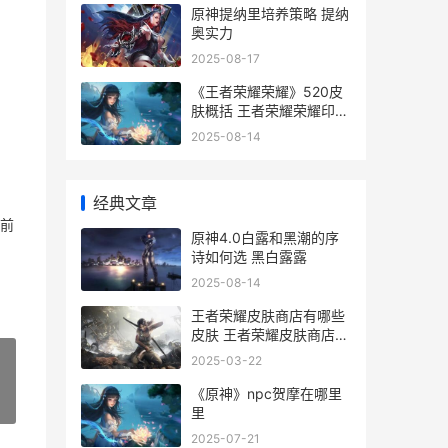
原神提纳里培养策略 提纳
奥实力
2025-08-17
《王者荣耀荣耀》520皮
肤概括 王者荣耀荣耀印记
多少星
2025-08-14
经典文章
前
原神4.0白露和黑潮的序
诗如何选 黑白露露
2025-08-14
王者荣耀皮肤商店有哪些
皮肤 王者荣耀皮肤商店都
有哪些皮肤
2025-03-22
《原神》npc贺摩在哪里
»
里
2025-07-21