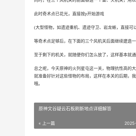
同时，在三个风机关的前面各造一个雷、火机关，用以
此时奇术点已花光，直接按p开始游戏
(大型怪物，如遗迹重机、遗迹守卫、岩龙蜥，直接可
等奇术点足够后，在下面的三个风机关后面继续建造一
至于剩下的机关，就随便你们怎么放了，这样基本就通
总之呢，今天原神的火列星屯这一关，物理抗性高的大
就准备好针对这些怪物的布局，这样在本关的后期，我
哦。
原神文谷疑云石板刷新地点详细解答
« 上一篇
2025