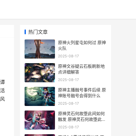
热门文章
原神火列星屯如何过 原神
火队
2025-08-17
原神文谷疑云石板刷新地
点详细解答
2025-08-17
棋谭
原神主播融号事件后续 原
活
神账号融号会得到什么
风
2025-08-17
原神灵石何故堕此间如何
触发 原神灵石何故堕此间
怎么开启
2025-08-17