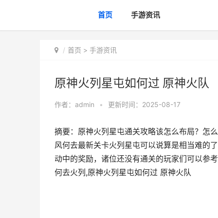
首页
手游资讯
首页
>
手游资讯
原神火列星屯如何过 原神火队
作者：
admin
•
更新时间：2025-08-17
摘要：原神火列星屯通关攻略该怎么布局？怎么达
风何去最新关卡火列星屯可以说算是相当难的了
动中的奖励，诸位还没有通关的玩家们可以参考
何去火列,原神火列星屯如何过 原神火队