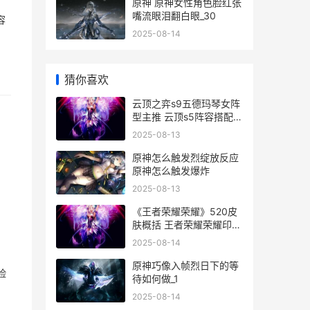
原神 原神女性角色脸红张
嘴流眼泪翻白眼_30
容
2025-08-14
猜你喜欢
云顶之弈s9五德玛琴女阵
型主推 云顶s5阵容搭配德
莱文_1
2025-08-13
原神怎么触发烈绽放反应
原神怎么触发爆炸
2025-08-13
《王者荣耀荣耀》520皮
肤概括 王者荣耀荣耀印记
多少星
2025-08-14
原神巧像入帧烈日下的等
险
待如何做_1
2025-08-14