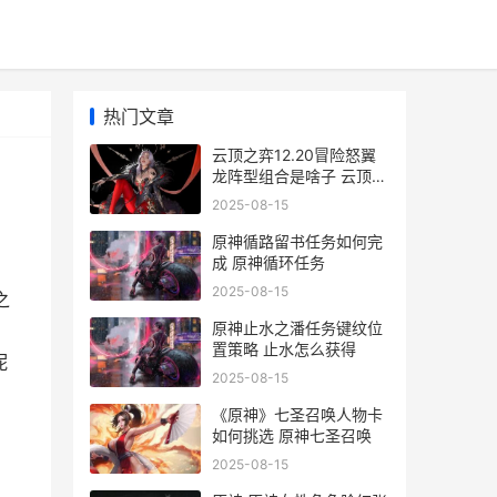
热门文章
云顶之弈12.20冒险怒翼
龙阵型组合是啥子 云顶之
弈新
2025-08-15
原神循路留书任务如何完
成 原神循环任务
2025-08-15
之
原神止水之潘任务键纹位
置策略 止水怎么获得
妮
2025-08-15
《原神》七圣召唤人物卡
如何挑选 原神七圣召唤
2025-08-15