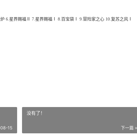
锻炉 6.星界赐福Ⅱ 7.星界赐福Ⅰ 8.百宝袋Ⅰ 9.冒险家之心 10.复苏之风Ⅰ
没有了！
-08-15
下一篇 