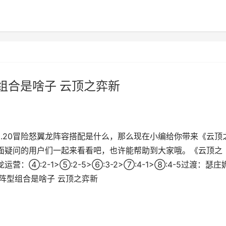
型组合是啥子 云顶之弈新
.20冒险怒翼龙阵容搭配是什么，那么现在小编给你带来《云顶
方面疑问的用户们一起来看看吧，也许能帮助到大家哦。《云顶之
：④:2-1>⑤:2-5>⑥:3-2>⑦:4-1>⑧:4-5过渡：瑟庄
龙阵型组合是啥子 云顶之弈新