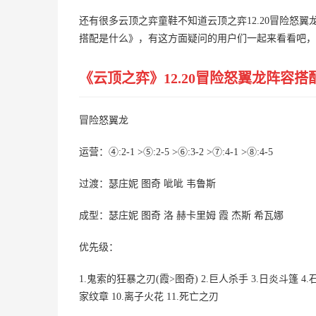
还有很多云顶之弈童鞋不知道云顶之弈12.20冒险怒翼
搭配是什么》，有这方面疑问的用户们一起来看看吧，
《云顶之弈》12.20冒险怒翼龙阵容搭
冒险怒翼龙
运营：④:2-1 >⑤:2-5 >⑥:3-2 >⑦:4-1 >⑧:4-5
过渡：瑟庄妮 图奇 呲呲 韦鲁斯
成型：瑟庄妮 图奇 洛 赫卡里姆 霞 杰斯 希瓦娜
优先级：
1.鬼索的狂暴之刃(霞>图奇) 2.巨人杀手 3.日炎斗篷 4
家纹章 10.离子火花 11.死亡之刃