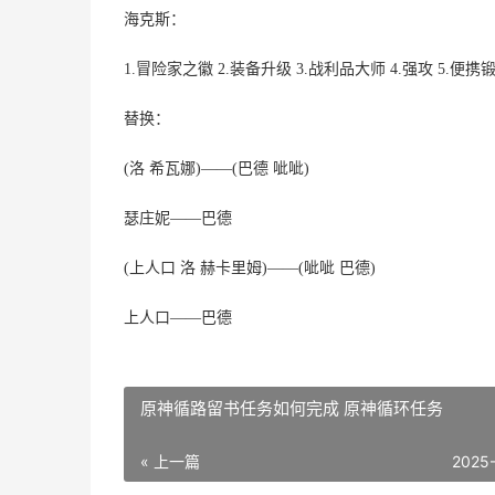
海克斯：
1.冒险家之徽 2.装备升级 3.战利品大师 4.强攻 5.便携
替换：
(洛 希瓦娜)——(巴德 呲呲)
瑟庄妮——巴德
(上人口 洛 赫卡里姆)——(呲呲 巴德)
上人口——巴德
原神循路留书任务如何完成 原神循环任务
« 上一篇
2025