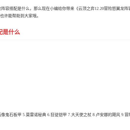
龙阵容搭配是什么，那么现在小编给你带来《云顶之弈12.20冒险怒翼龙阵
也许能帮助到大家哦。
配是什么
.石像鬼石板甲 5.莫雷诺秘典 6.狂徒铠甲 7.大天使之杖 8.卢安娜的飓风 9.冒