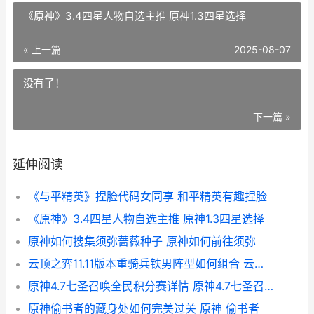
《原神》3.4四星人物自选主推 原神1.3四星选择
« 上一篇
2025-08-07
没有了！
下一篇 »
延伸阅读
《与平精英》捏脸代码女同享 和平精英有趣捏脸
《原神》3.4四星人物自选主推 原神1.3四星选择
原神如何搜集须弥蔷薇种子 原神如何前往须弥
云顶之弈11.11版本重骑兵铁男阵型如何组合 云顶之奕新版本11.2
原神4.7七圣召唤全民积分赛详情 原神4.7七圣召唤真
原神偷书者的藏身处如何完美过关 原神 偷书者