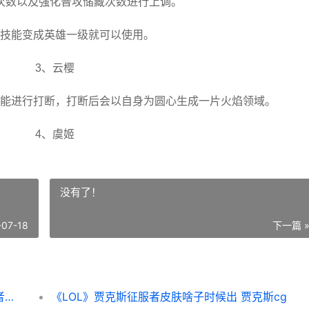
次数以及强化普攻储藏次数进行上调。
技能变成英雄一级就可以使用。
3、云樱
能进行打断，打断后会以自身为圆心生成一片火焰领域。
4、虞姬
没有了！
-07-18
下一篇 
《王者荣耀荣耀》s35赛季调整哪些英雄 王者荣耀荣耀称号哪个含金量最高
《LOL》贾克斯征服者皮肤啥子时候出 贾克斯cg