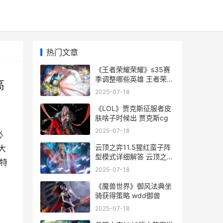
热门文章
《王者荣耀荣耀》s35赛
季调整哪些英雄 王者荣耀
高
荣耀称号哪个含金量最高
2025-07-18
《LOL》贾克斯征服者皮
肤啥子时候出 贾克斯cg
2025-07-18
必
云顶之弈11.5猩红蛮子阵
大
型模式详细解答 云顶之弈
特
11.3猩红阵容
2025-07-18
《魔兽世界》御风法典坐
骑获得策略 wdd御兽
2025-07-18