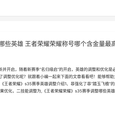
整哪些英雄 王者荣耀荣耀称号哪个含金量最
更新并开启，随着新赛季“名归缘启”的开启，英雄的调整和优化是
做了调整优化呢？就跟着小编一起来下面的文章看看吧！能够帮助
王者荣耀》s35赛季英雄调整介绍1、暃强化了暃“踏玉飞檐”的
果优化，二技能调整为,《王者荣耀荣耀》s35赛季调整哪些英雄