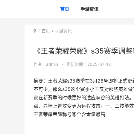
首页
手游资讯
首页
>
手游资讯
《王者荣耀荣耀》s35赛季调
作者：
admin
•
更新时间：2025-07-18
摘要：王者荣耀s35赛季在3月28号即将正式
不可少，那么s35这个赛季小王又对那些英雄
家在新赛季的时候更好的适应峡谷的英雄打法。《
点，暃墙上普攻变更为远程攻击。一、三技能效
王者荣耀荣耀称号哪个含金量最高