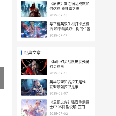
《原神》雷之祸乱成就如
何达成 原神雷之神
2025-07-18
与平精英双生树打卡点概
括 和平精英双生树的位置
2025-07-17
经典文章
《lol》幻灵战队皮肤预览
幻灵成员
2025-07-15
英雄联盟知名控卫是谁
»
联盟最强控卫是谁
2025-02-07
《云顶之弈》强音争霸爵
士EZ95阵型说明 云顶之
弈强袭射手阵容
2025-07-02